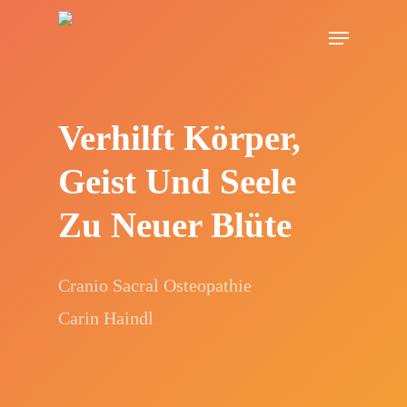
Skip
Menu
to
main
content
Verhilft Körper,
Geist Und Seele
Zu Neuer Blüte
Cranio Sacral Osteopathie
Carin Haindl