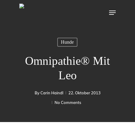
Skip
Menu
to
main
content
Hunde
Omnipathie® Mit
Leo
By
Carin Haindl
22. Oktober 2013
No Comments